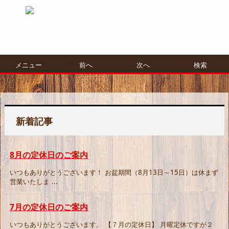
大阪 堺市 堺東 地元に愛される店
メニュー
前へ
次へ
検索
新着記事
8月の定休日のご案内
いつもありがとうございます！ お盆期間（8月13日～15日）は休まず
営業いたしま ...
7月の定休日のご案内
いつもありがとうございます。 【７月の定休日】 月曜定休ですが２